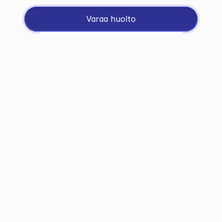
arkipäivässä.
Varaa huolto
Jos et pääse paikan 
päälle
01
Ota yhteyttä
Lähetä viesti tai soita, niin annamme 
hinta-arvion laitteesi huollosta ja 