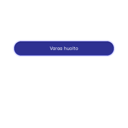
jälkeen.
1 
v
Tietokoneet ja akut
Tarjoamme 1 vuoden takuun 
tietokoneillemme ja akkujen vaihdoille – ilman 
Varaa huolto
riskejä.