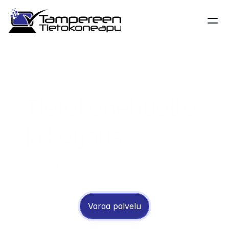
Tietokonehuolto 
ja korjaus
Korjaamme ja huollamme kaikki 
läppärit ja pöytäkoneet. Oli sitten 
kyseessä ohjelmisto- tai laitevika, 
Varaa palvelu
laitamme koneesi kuntoon.