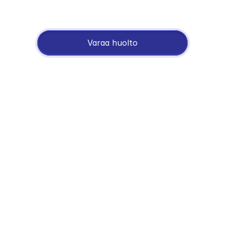
varaosien saatavuus kauttamme on 
erittäin hyvä. Harvinaisemmatkin 
varaosat ovat järjestyneet.
Varaa huolto
Lisätietoa huolto-
palveluistamme