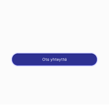
03
Huolto ja palautus
Kun paketti saapuu meille, teemme 
sovitun työn ja annamme maksuohjeet.

Maksettuasi lähetämme laitteen takaisin 
sinulle.
Ota yhteyttä