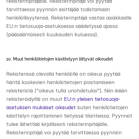
rekisterinpitäjälle. Rekisterinpitäjä voi pyytää 
tarvittaessa pyynnön esittäjää todistamaan 
henkilöllisyytensä. Rekisterinpitäjä vastaa asiakkaalle 
EU:n tietosuoja-asetuksessa säädetyssä ajassa 
(pääsääntöisesti kuukauden kuluessa). 
10. Muut henkilötietojen käsittelyyn liittyvät oikeudet 
Rekisterissä olevalla henkilöllä on oikeus pyytää 
häntä koskevien henkilötietojen poistamiseen 
rekisteristä ("oikeus tulla unohdetuksi"). Niin ikään 
rekisteröidyillä on muut 
EU:n yleisen tietosuoja-
asetuksen mukaiset oikeudet
 kuten henkilötietojen 
käsittelyn rajoittaminen tietyissä tilanteissa. Pyynnöt 
tulee lähettää kirjallisesti rekisterinpitäjälle. 
Rekisterinpitäjä voi pyytää tarvittaessa pyynnön 