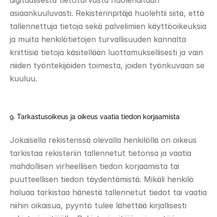
digitaalisesta tietoturvasta huolehditaan 
asiaankuuluvasti. Rekisterinpitäjä huolehtii siitä, että 
tallennettuja tietoja sekä palvelimien käyttöoikeuksia 
ja muita henkilötietojen turvallisuuden kannalta 
kriittisiä tietoja käsitellään luottamuksellisesti ja vain 
niiden työntekijöiden toimesta, joiden työnkuvaan se 
kuuluu. 
9. Tarkastusoikeus ja oikeus vaatia tiedon korjaamista 
Jokaisella rekisterissä olevalla henkilöllä on oikeus 
tarkistaa rekisteriin tallennetut tietonsa ja vaatia 
mahdollisen virheellisen tiedon korjaamista tai 
puutteellisen tiedon täydentämistä. Mikäli henkilö 
haluaa tarkistaa hänestä tallennetut tiedot tai vaatia 
niihin oikaisua, pyyntö tulee lähettää kirjallisesti 