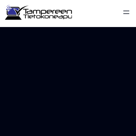
Rekisteri- ja 
tietosuojaseloste Suomen 
ITKeskus Oy
Tämä on Suomen IT-Keskus Oy:n henkilötietolain (10 
ja 24 §) ja EU:n yleisen tietosuoja-asetuksen (GDPR) 
mukainen rekisteri- ja tietosuojaseloste. Laadittu 